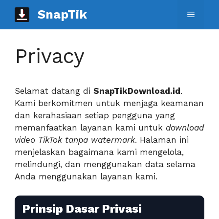
Langsung
SnapTik
Menu
ke
isi
Privacy
Selamat datang di
SnapTikDownload.id
.
Kami berkomitmen untuk menjaga keamanan
dan kerahasiaan setiap pengguna yang
memanfaatkan layanan kami untuk
download
video TikTok tanpa watermark
. Halaman ini
menjelaskan bagaimana kami mengelola,
melindungi, dan menggunakan data selama
Anda menggunakan layanan kami.
Prinsip Dasar Privasi